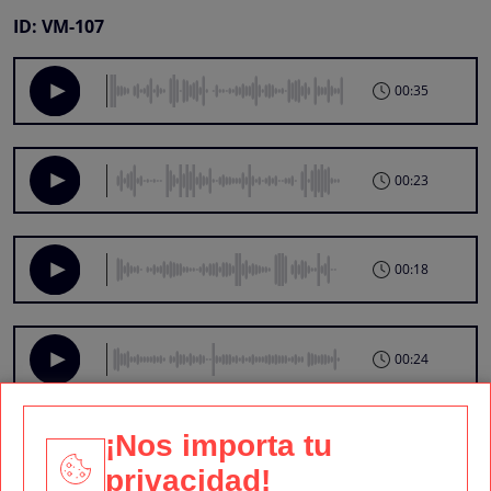
ID: VM-107
00:35
00:23
00:18
00:24
¡Nos importa tu
00:29
privacidad!